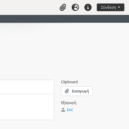
διαφύλλισης
Σύνδεση
Clipboard
Γλώσσα
Συντομεύσεις
Clipboard
Εισαγωγή
Εξαγωγή
EAC