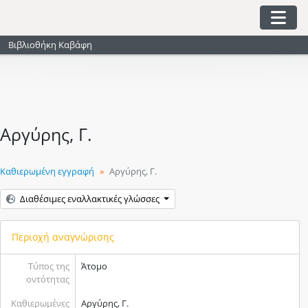
Skip to main content
Togg
Βιβλιοθήκη Καβάφη
Αργύρης, Γ.
Καθιερωμένη εγγραφή
Αργύρης, Γ.
Διαθέσιμες εναλλακτικές γλώσσες
Περιοχή αναγνώρισης
Τύπος της
Άτομο
οντότητας
Καθιερωμένες
Αργύρης, Γ.