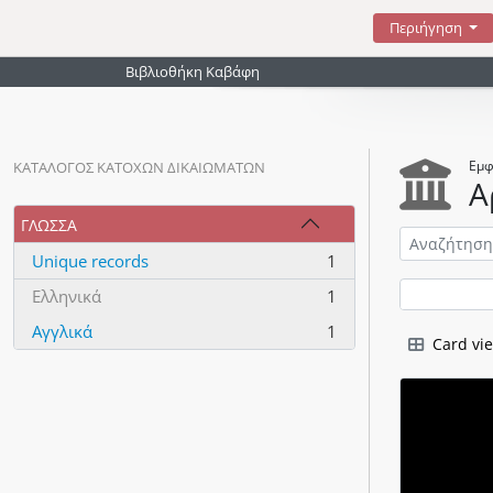
Skip to main content
Περιήγηση
Βιβλιοθήκη Καβάφη
Εμφ
ΚΑΤΆΛΟΓΟΣ ΚΑΤΌΧΩΝ ΔΙΚΑΙΩΜΆΤΩΝ
Α
ΓΛΏΣΣΑ
Unique records
1
, 1 αποτελέσματα
Ελληνικά
1
, 1 αποτελέσματα
Αγγλικά
1
Card vi
, 1 αποτελέσματα