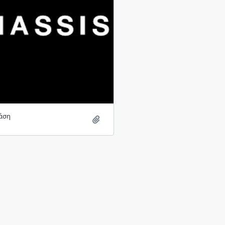
άση
Add to clipboard