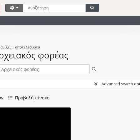
Αναζήτηση
Επιλογές αναζήτησης
Αναζήτηση στη σελίδα 
ανίζει 1 αποτελέσματα
ρχειακός φορέας
Αναζήτηση
Advanced search op
ew
Προβολή πίνακα