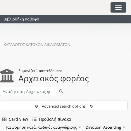
Skip to main content
Togg
Βιβλιοθήκη Καβάφη
ΚΑΤΆΛΟΓΟΣ ΚΑΤΌΧΩΝ ΔΙΚΑΙΩΜΆΤΩΝ
Εμφανίζει 1 αποτελέσματα
Αρχειακός φορέας
Αναζήτηση
Advanced search options
Card view
Προβολή πίνακα
Ταξινόμηση κατά: Κωδικός αναγνώρισης
Direction: Ascending