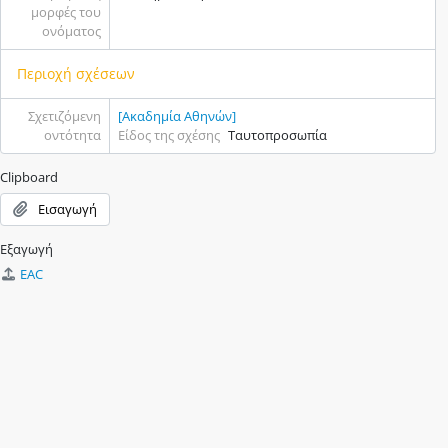
μορφές του
ονόματος
Περιοχή σχέσεων
Σχετιζόμενη
[Ακαδημία Αθηνών]
οντότητα
Είδος της σχέσης
Ταυτοπροσωπία
Clipboard
Εισαγωγή
Εξαγωγή
EAC