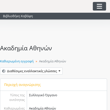
Skip to main content
Togg
Βιβλιοθήκη Καβάφη
Ακαδημία Αθηνών
Καθιερωμένη εγγραφή
Ακαδημία Αθηνών
Διαθέσιμες εναλλακτικές γλώσσες
Περιοχή αναγνώρισης
Τύπος της
Συλλογικό Όργανο
οντότητας
Καθιερωμένες
Ακαδημία Αθηνών