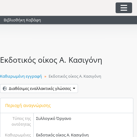
Skip to main content
Togg
Βιβλιοθήκη Καβάφη
Εκδοτικός οίκος Α. Κασιγόνη
Καθιερωμένη εγγραφή
Εκδοτικός οίκος Α. Κασιγόνη
Διαθέσιμες εναλλακτικές γλώσσες
Περιοχή αναγνώρισης
Τύπος της
Συλλογικό Όργανο
οντότητας
Καθιερωμένες
Εκδοτικός οίκος Α. Κασιγόνη